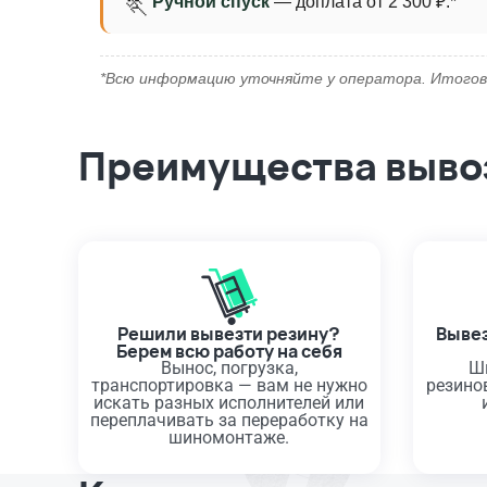
Ручной спуск
— доплата от 2 300 ₽.*
🏃
*Всю информацию уточняйте у оператора. Итогов
Преимущества вывоз
Решили вывезти резину?
Вывез
Берем всю работу на себя
Вынос, погрузка,
Ш
транспортировка — вам не нужно
резино
искать разных исполнителей или
переплачивать за переработку на
шиномонтаже.