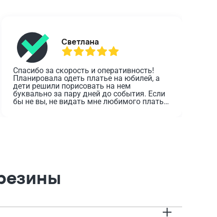
Светлана
Спасибо за скорость и оперативность! 
О
Планировала одеть платье на юбилей, а 
дети решили порисовать на нем 
з
буквально за пару дней до события. Если 
о
бы не вы, не видать мне любимого платья 
в этот день.
 резины